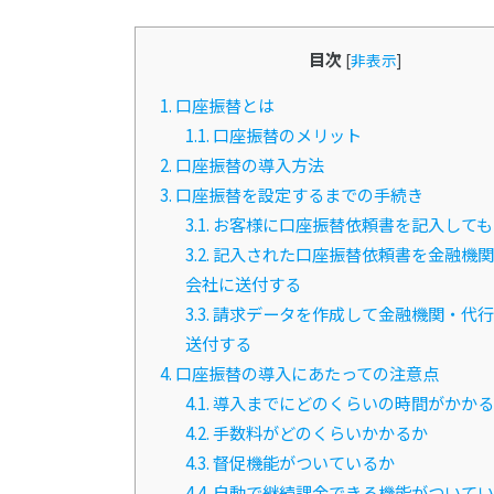
目次
[
非表示
]
1.
口座振替とは
1.1.
口座振替のメリット
2.
口座振替の導入方法
3.
口座振替を設定するまでの手続き
3.1.
お客様に口座振替依頼書を記入しても
3.2.
記入された口座振替依頼書を金融機関
会社に送付する
3.3.
請求データを作成して金融機関・代行
送付する
4.
口座振替の導入にあたっての注意点
4.1.
導入までにどのくらいの時間がかかる
4.2.
手数料がどのくらいかかるか
4.3.
督促機能がついているか
4.4.
自動で継続課金できる機能がついてい