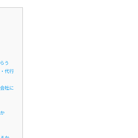
らう
・代行
会社に
か
るか