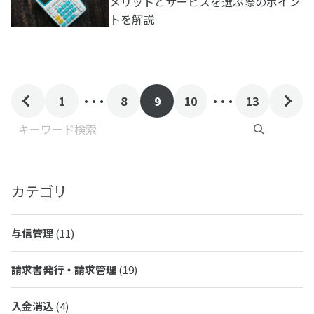
メリットとサービスを選ぶ際のポイン
トを解説
. . .
. . .
1
8
9
10
13
検索
カテゴリ
与信管理
(11)
請求書発行・請求管理
(19)
入金消込
(4)