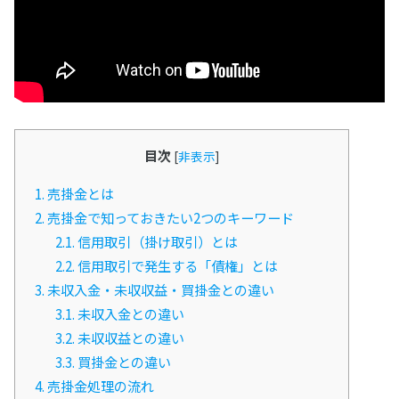
目次
[
非表示
]
1.
売掛金とは
2.
売掛金で知っておきたい2つのキーワード
2.1.
信用取引（掛け取引）とは
2.2.
信用取引で発生する「債権」とは
3.
未収入金・未収収益・買掛金との違い
3.1.
未収入金との違い
3.2.
未収収益との違い
3.3.
買掛金との違い
4.
売掛金処理の流れ